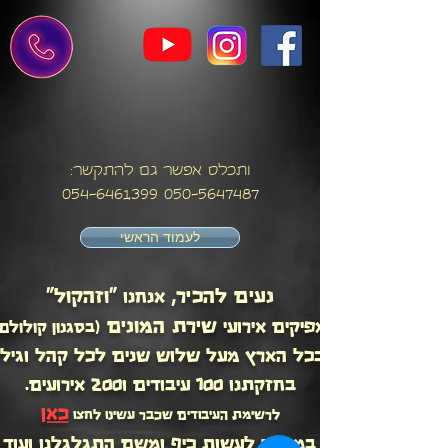
ותכלס אפשר גם להתקשר:
054-6461399
050-5647487
לעמוד הראשי
נעים להכיר,
"וזהקול"
אנחנו
שירת המונים
מפיקים אירועי
(בסגנון קולולם)
בכל הארץ מעל שלוש שנים לכל קהל וגיל.
בחזקתנו 100 עיבודים ו200 אירועים.
כאן
לרשימת העיבודים שכבר עשינו לחצו
הכל התחיל במטרה לעשות כיף ומשם התגלגלנו ועוד 